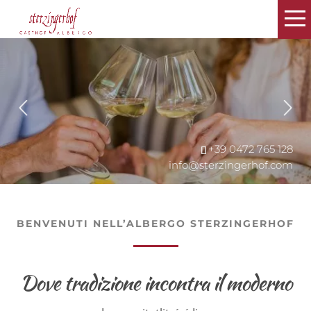
+39 0472 765 128
+39 0472 765 128
+39 0472 765 128
+39 0472 765 128
info@sterzingerhof.com
info@sterzingerhof.com
info@sterzingerhof.com
info@sterzingerhof.com
BENVENUTI NELL’ALBERGO STERZINGERHOF
Dove tradizione incontra il moderno