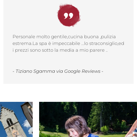
Personale molto gentile,cucina buona ,pulizia
estrema.La spa è impeccabile …lo straconsiglio,ed
i prezzi sono sotto la media a mio parere ..
- Tiziano Sgamma via Google Reviews -