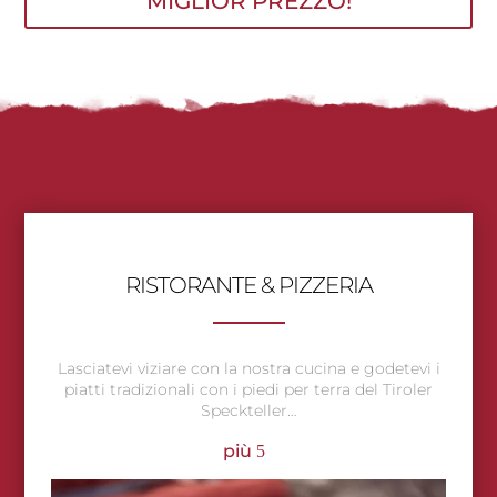
MIGLIOR PREZZO!
RISTORANTE & PIZZERIA
Lasciatevi viziare con la nostra cucina e godetevi i
piatti tradizionali con i piedi per terra del Tiroler
Speckteller…
più