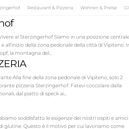
rzingerhof
Restaurant & Pizzeria
Wohnen & Preise
Gl
rhof
e Vivere al Sterzingerhof Siamo in una posizione central
 all’inizio della zona pedonale della città di Vipiteno. I
opf, la montagna del...
ZERIA
ante Alla fine della zona pedonale di Vipiteno, solo 2
storante pizzeria Sterzingerhof. Fatevi coccolare dalla
onali, dal piatto di speck ai...
iamo soddisfatto le esigenze dei nostri ospiti e amici
di glutine. Questo è il motivo per cui lavoriamo come