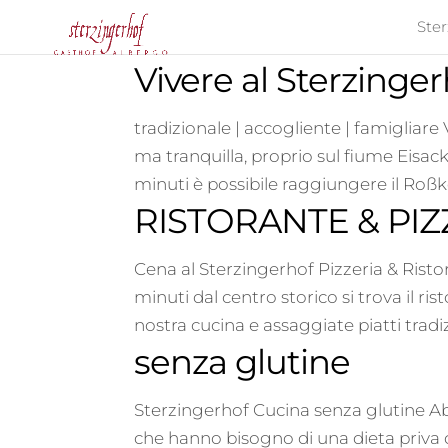
Ste
Vivere al Sterzinge
tradizionale | accogliente | famigliar
ma tranquilla, proprio sul fiume Eisack e
minuti è possibile raggiungere il Roßk
RISTORANTE & PIZ
Cena al Sterzingerhof Pizzeria & Ristor
minuti dal centro storico si trova il ri
nostra cucina e assaggiate piatti tradizi
senza glutine
Sterzingerhof Cucina senza glutine Abb
che hanno bisogno di una dieta priva 