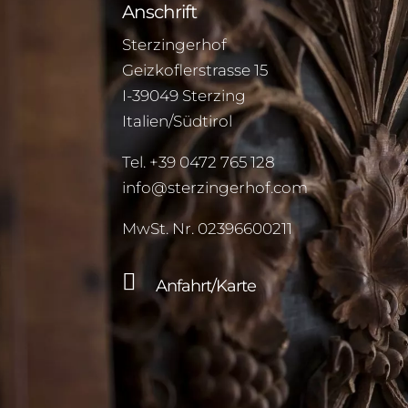
Anschrift
Sterzingerhof
Geizkoflerstrasse 15
I-39049 Sterzing
Italien/Südtirol
Tel.
+39 0472 765 128
info@sterzingerhof.com
MwSt. Nr. 02396600211

Anfahrt/Karte