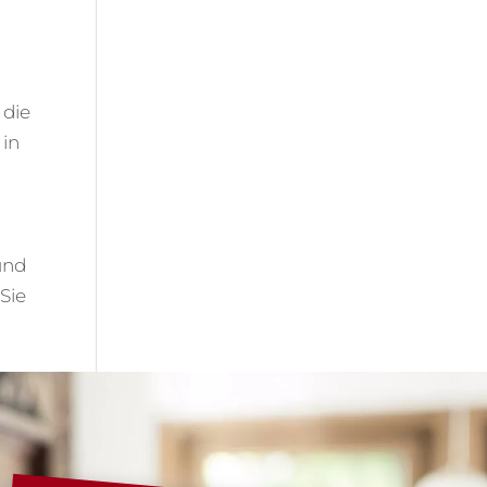
 die
 in
und
Sie